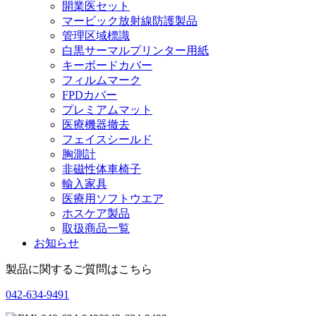
開業医セット
マービック放射線防護製品
管理区域標識
白黒サーマルプリンター用紙
キーボードカバー
フィルムマーク
FPDカバー
プレミアムマット
医療機器撤去
フェイスシールド
胸測計
非磁性体車椅子
輸入家具
医療用ソフトウエア
ホスケア製品
取扱商品一覧
お知らせ
製品に関するご質問はこちら
042-634-9491