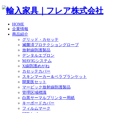
HOME
企業情報
商品紹介
グリッド・カセッテ
滅菌済プロテクショングローブ
放射線防護製品
デンタルエプロン
MAVIGシステム
X線防護めがね
カセッテカバー
スキンマーカー＆ベラブランケット
開業医セット
マービック放射線防護製品
管理区域標識
白黒サーマルプリンター用紙
キーボードカバー
フィルムマーク