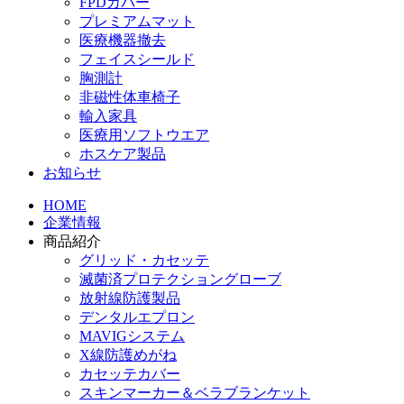
FPDカバー
プレミアムマット
医療機器撤去
フェイスシールド
胸測計
非磁性体車椅子
輸入家具
医療用ソフトウエア
ホスケア製品
お知らせ
HOME
企業情報
商品紹介
グリッド・カセッテ
滅菌済プロテクショングローブ
放射線防護製品
デンタルエプロン
MAVIGシステム
X線防護めがね
カセッテカバー
スキンマーカー＆ベラブランケット