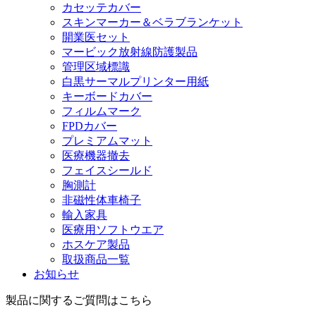
カセッテカバー
スキンマーカー＆ベラブランケット
開業医セット
マービック放射線防護製品
管理区域標識
白黒サーマルプリンター用紙
キーボードカバー
フィルムマーク
FPDカバー
プレミアムマット
医療機器撤去
フェイスシールド
胸測計
非磁性体車椅子
輸入家具
医療用ソフトウエア
ホスケア製品
取扱商品一覧
お知らせ
製品に関するご質問はこちら