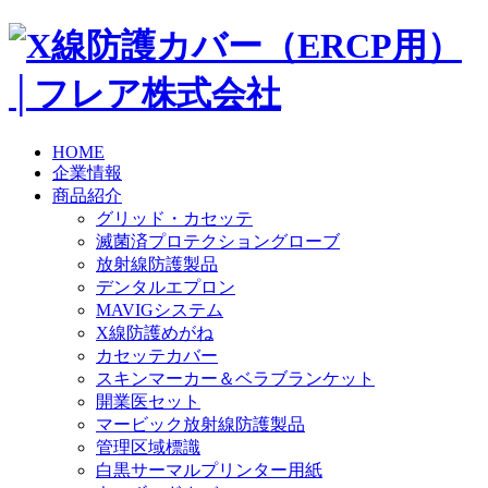
HOME
企業情報
商品紹介
グリッド・カセッテ
滅菌済プロテクショングローブ
放射線防護製品
デンタルエプロン
MAVIGシステム
X線防護めがね
カセッテカバー
スキンマーカー＆ベラブランケット
開業医セット
マービック放射線防護製品
管理区域標識
白黒サーマルプリンター用紙