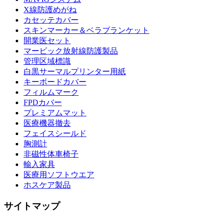
X線防護めがね
カセッテカバー
スキンマーカー＆ベラブランケット
開業医セット
マービック放射線防護製品
管理区域標識
白黒サーマルプリンター用紙
キーボードカバー
フィルムマーク
FPDカバー
プレミアムマット
医療機器撤去
フェイスシールド
胸測計
非磁性体車椅子
輸入家具
医療用ソフトウエア
ホスケア製品
サイトマップ