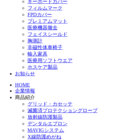
キーボードカバー
フィルムマーク
FPDカバー
プレミアムマット
医療機器撤去
フェイスシールド
胸測計
非磁性体車椅子
輸入家具
医療用ソフトウエア
ホスケア製品
お知らせ
HOME
企業情報
商品紹介
グリッド・カセッテ
滅菌済プロテクショングローブ
放射線防護製品
デンタルエプロン
MAVIGシステム
X線防護めがね