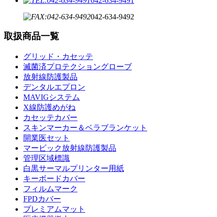
042-634-9491
042-634-9492
取扱商品一覧
グリッド・カセッテ
滅菌済プロテクショングローブ
放射線防護製品
デンタルエプロン
MAVIGシステム
X線防護めがね
カセッテカバー
スキンマーカー＆ベラブランケット
開業医セット
マービック放射線防護製品
管理区域標識
白黒サーマルプリンター用紙
キーボードカバー
フィルムマーク
FPDカバー
プレミアムマット