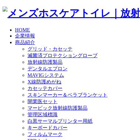
HOME
企業情報
商品紹介
グリッド・カセッテ
滅菌済プロテクショングローブ
放射線防護製品
デンタルエプロン
MAVIGシステム
X線防護めがね
カセッテカバー
スキンマーカー＆ベラブランケット
開業医セット
マービック放射線防護製品
管理区域標識
白黒サーマルプリンター用紙
キーボードカバー
フィルムマーク