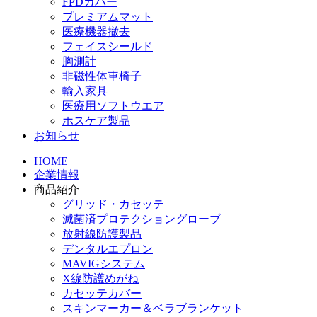
FPDカバー
プレミアムマット
医療機器撤去
フェイスシールド
胸測計
非磁性体車椅子
輸入家具
医療用ソフトウエア
ホスケア製品
お知らせ
HOME
企業情報
商品紹介
グリッド・カセッテ
滅菌済プロテクショングローブ
放射線防護製品
デンタルエプロン
MAVIGシステム
X線防護めがね
カセッテカバー
スキンマーカー＆ベラブランケット