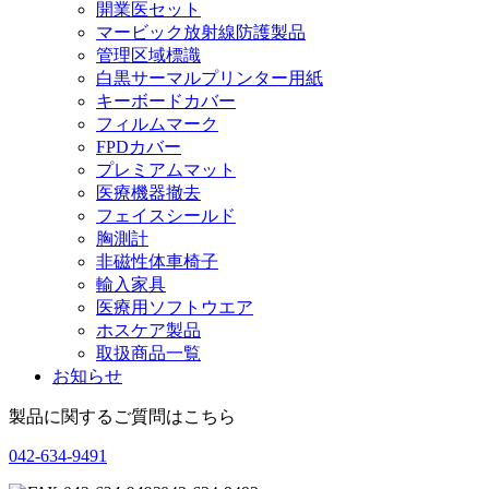
開業医セット
マービック放射線防護製品
管理区域標識
白黒サーマルプリンター用紙
キーボードカバー
フィルムマーク
FPDカバー
プレミアムマット
医療機器撤去
フェイスシールド
胸測計
非磁性体車椅子
輸入家具
医療用ソフトウエア
ホスケア製品
取扱商品一覧
お知らせ
製品に関するご質問はこちら
042-634-9491