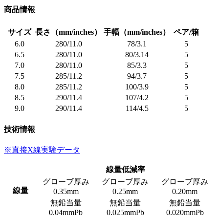
商品情報
サイズ
長さ（mm/inches）
手幅（mm/inches）
ペア/箱
6.0
280/11.0
78/3.1
5
6.5
280/11.0
80/3.14
5
7.0
280/11.0
85/3.3
5
7.5
285/11.2
94/3.7
5
8.0
285/11.2
100/3.9
5
8.5
290/11.4
107/4.2
5
9.0
290/11.4
114/4.5
5
技術情報
※直接X線実験データ
線量低減率
グローブ厚み
グローブ厚み
グローブ厚み
線量
0.35mm
0.25mm
0.20mm
無鉛当量
無鉛当量
無鉛当量
0.04mmPb
0.025mmPb
0.020mmPb