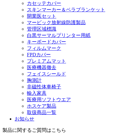
カセッテカバー
スキンマーカー＆ベラブランケット
開業医セット
マービック放射線防護製品
管理区域標識
白黒サーマルプリンター用紙
キーボードカバー
フィルムマーク
FPDカバー
プレミアムマット
医療機器撤去
フェイスシールド
胸測計
非磁性体車椅子
輸入家具
医療用ソフトウエア
ホスケア製品
取扱商品一覧
お知らせ
製品に関するご質問はこちら