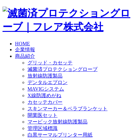
HOME
企業情報
商品紹介
グリッド・カセッテ
滅菌済プロテクショングローブ
放射線防護製品
デンタルエプロン
MAVIGシステム
X線防護めがね
カセッテカバー
スキンマーカー＆ベラブランケット
開業医セット
マービック放射線防護製品
管理区域標識
白黒サーマルプリンター用紙