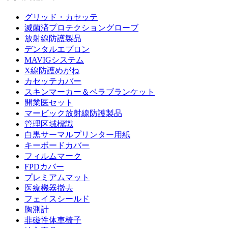
グリッド・カセッテ
滅菌済プロテクショングローブ
放射線防護製品
デンタルエプロン
MAVIGシステム
X線防護めがね
カセッテカバー
スキンマーカー＆ベラブランケット
開業医セット
マービック放射線防護製品
管理区域標識
白黒サーマルプリンター用紙
キーボードカバー
フィルムマーク
FPDカバー
プレミアムマット
医療機器撤去
フェイスシールド
胸測計
非磁性体車椅子