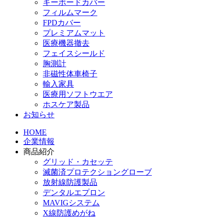
キーボードカバー
フィルムマーク
FPDカバー
プレミアムマット
医療機器撤去
フェイスシールド
胸測計
非磁性体車椅子
輸入家具
医療用ソフトウエア
ホスケア製品
お知らせ
HOME
企業情報
商品紹介
グリッド・カセッテ
滅菌済プロテクショングローブ
放射線防護製品
デンタルエプロン
MAVIGシステム
X線防護めがね