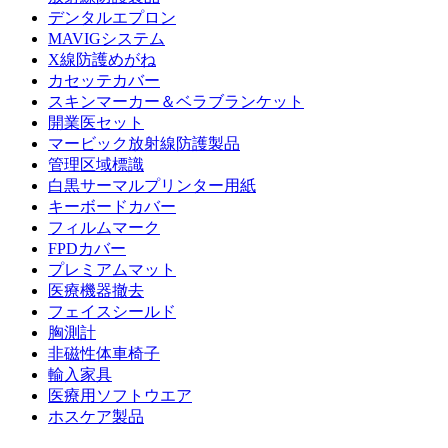
デンタルエプロン
MAVIGシステム
X線防護めがね
カセッテカバー
スキンマーカー＆ベラブランケット
開業医セット
マービック放射線防護製品
管理区域標識
白黒サーマルプリンター用紙
キーボードカバー
フィルムマーク
FPDカバー
プレミアムマット
医療機器撤去
フェイスシールド
胸測計
非磁性体車椅子
輸入家具
医療用ソフトウエア
ホスケア製品