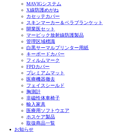
MAVIGシステム
X線防護めがね
カセッテカバー
スキンマーカー＆ベラブランケット
開業医セット
マービック放射線防護製品
管理区域標識
白黒サーマルプリンター用紙
キーボードカバー
フィルムマーク
FPDカバー
プレミアムマット
医療機器撤去
フェイスシールド
胸測計
非磁性体車椅子
輸入家具
医療用ソフトウエア
ホスケア製品
取扱商品一覧
お知らせ