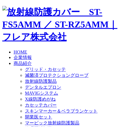
HOME
企業情報
商品紹介
グリッド・カセッテ
滅菌済プロテクショングローブ
放射線防護製品
デンタルエプロン
MAVIGシステム
X線防護めがね
カセッテカバー
スキンマーカー＆ベラブランケット
開業医セット
マービック放射線防護製品