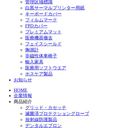
管理区域標識
白黒サーマルプリンター用紙
キーボードカバー
フィルムマーク
FPDカバー
プレミアムマット
医療機器撤去
フェイスシールド
胸測計
非磁性体車椅子
輸入家具
医療用ソフトウエア
ホスケア製品
お知らせ
HOME
企業情報
商品紹介
グリッド・カセッテ
滅菌済プロテクショングローブ
放射線防護製品
デンタルエプロン