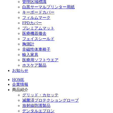
管理区域標識
白黒サーマルプリンター用紙
キーボードカバー
フィルムマーク
FPDカバー
プレミアムマット
医療機器撤去
フェイスシールド
胸測計
非磁性体車椅子
輸入家具
医療用ソフトウエア
ホスケア製品
お知らせ
HOME
企業情報
商品紹介
グリッド・カセッテ
滅菌済プロテクショングローブ
放射線防護製品
デンタルエプロン