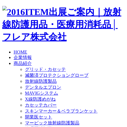
HOME
企業情報
商品紹介
グリッド・カセッテ
滅菌済プロテクショングローブ
放射線防護製品
デンタルエプロン
MAVIGシステム
X線防護めがね
カセッテカバー
スキンマーカー＆ベラブランケット
開業医セット
マービック放射線防護製品