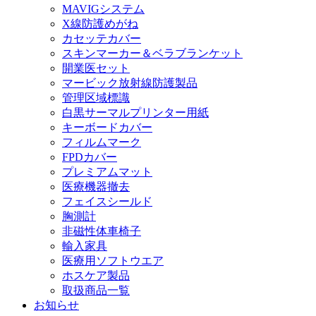
MAVIGシステム
X線防護めがね
カセッテカバー
スキンマーカー＆ベラブランケット
開業医セット
マービック放射線防護製品
管理区域標識
白黒サーマルプリンター用紙
キーボードカバー
フィルムマーク
FPDカバー
プレミアムマット
医療機器撤去
フェイスシールド
胸測計
非磁性体車椅子
輸入家具
医療用ソフトウエア
ホスケア製品
取扱商品一覧
お知らせ