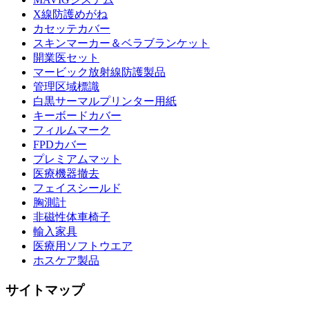
X線防護めがね
カセッテカバー
スキンマーカー＆ベラブランケット
開業医セット
マービック放射線防護製品
管理区域標識
白黒サーマルプリンター用紙
キーボードカバー
フィルムマーク
FPDカバー
プレミアムマット
医療機器撤去
フェイスシールド
胸測計
非磁性体車椅子
輸入家具
医療用ソフトウエア
ホスケア製品
サイトマップ