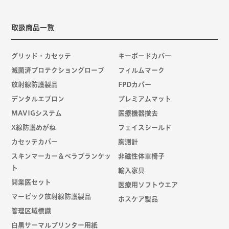
取扱商品一覧
グリッド・カセッテ
キーボードカバー
滅菌済プロテクショングローブ
フィルムマーク
放射線防護製品
FPDカバー
デンタルエプロン
プレミアムマット
MAVIGシステム
医療機器撤去
X線防護めがね
フェイスシールド
カセッテカバー
胸測計
スキンマーカー＆ベラブランケッ
非磁性体車椅子
ト
輸入家具
開業医セット
医療用ソフトウエア
マービック放射線防護製品
ホスケア製品
管理区域標識
白黒サーマルプリンター用紙